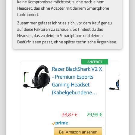
keine Kompromisse möchtest, suche nach einem
Headset, das ohne Adapter mit deinem Smartphone
funktioniert.
Zusammengefasst lohnt es sich, vor dem Kauf genau
auf diese Faktoren zu schauen. So findest du das
Headset, das zu deinem Smartphone und deinen
Bedürfnissen passt, ohne später technische Ärgernisse.
ANGEBOT
Razer BlackShark V2 X
- Premium Esports
Gaming Headset
(Kabelgebundene
Kopfhörer mit 50mm-
Treiber,
33,87 €
29,99 €
Rauschunterdrückung
für PC, Mac, PS4,
Xbox One & Switch)
Bei Amazon ansehen