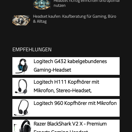
Headset richtig einrichten und optimal
nutzen
Headset kaufen: Kaufberatung für Gaming, Büro
& Alltag
EMPFEHLUNGEN
Logitech G432 kabelgebundenes
Gaming-Headset
Logitech H111 Kopfhörer mit
Mikrofon, Stereo-Headset,
Verstellbares Mikrofon mit
Logitech 960 Kopfhörer mit Mikrofon
Rauschunterdrückung, Verstellbarer Kopfbügel,
Audio/Mikrofon Dualanschluss mit zwei 3,5mm
Razer BlackShark V2 X - Premium
Klinken - Schwarz