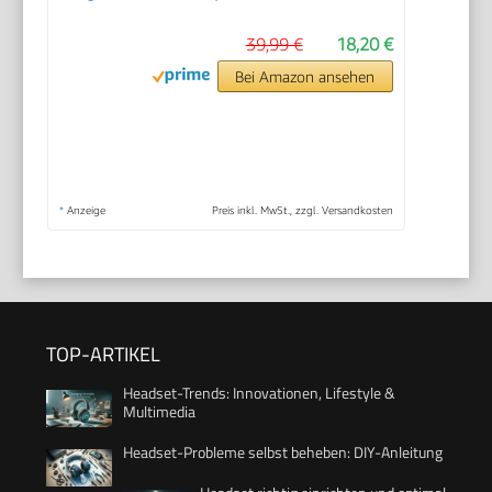
39,99 €
18,20 €
Bei Amazon ansehen
*
Anzeige
Preis inkl. MwSt., zzgl. Versandkosten
TOP-ARTIKEL
Headset-Trends: Innovationen, Lifestyle &
Multimedia
Headset-Probleme selbst beheben: DIY-Anleitung