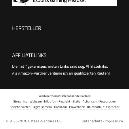
Esports Gaming Headset
(Kabelgebundene Kopfhörer mit
50mm-Treiber, Rauschunterdrückung für PC,
Mac, PS4, Xbox One & Switch) Schwarz
HERSTELLER
AFFILIATELINKS
Die mit * gekennzeichneten Links sind sog. Affiliatelinks.
Als Amazon-Partner verdiene ich an qualifizierten Käufen!
Weitere thematisch passende Portale:
Streaming
·
Webcam
·
Mikrofon
·
Ringlicht
·
Stativ
·
Actioncam
·
Fotodrucker
Speicherkarten
·
Digitalkamera
·
Dashcam
·
Powerbank
·
Bluetooth Lautsprecher
© 2023-2026
Ostsee-Ventures UG
Datenschutz
·
Impressum