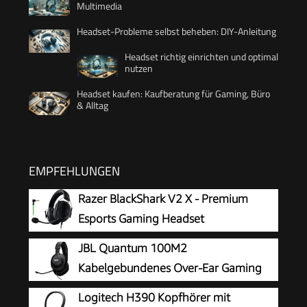
Multimedia
Headset-Probleme selbst beheben: DIY-Anleitung
Headset richtig einrichten und optimal
nutzen
Headset kaufen: Kaufberatung für Gaming, Büro
& Alltag
EMPFEHLUNGEN
Razer BlackShark V2 X - Premium
Esports Gaming Headset
(Kabelgebundene Kopfhörer mit
JBL Quantum 100M2
50mm-Treiber, Rauschunterdrückung für PC,
Kabelgebundenes Over-Ear Gaming
Mac, PS4, Xbox One & Switch) Schwarz
Headset mit JBL QuantumSOUND
Logitech H390 Kopfhörer mit