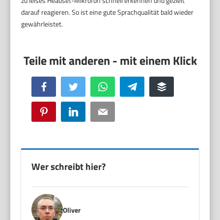
zu leises Headset-Mikrofon schnell erkennen und gezielt
darauf reagieren. So ist eine gute Sprachqualität bald wieder
gewährleistet.
Facebook
Twitter
WhatsApp
Telegram
Buffer
Pinterest
LinkedIn
Email
Wer schreibt hier?
Oliver