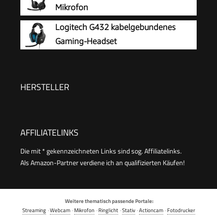
Signature, 3,5-mm-Klinke, Multi-Plattform-
Mikrofon
Kompatibilität und abnehmbarem Mikrofon mit
Logitech G432 kabelgebundenes
Stummschaltungsoption, Schwarz
Gaming-Headset
HERSTELLER
AFFILIATELINKS
Die mit * gekennzeichneten Links sind sog. Affiliatelinks.
Als Amazon-Partner verdiene ich an qualifizierten Käufen!
Weitere thematisch passende Portale:
Streaming
·
Webcam
·
Mikrofon
·
Ringlicht
·
Stativ
·
Actioncam
·
Fotodrucker