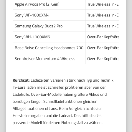
Apple AirPods Pro (2. Gen)
True Wireless In-Ear
Ohr
Sony WF-1000XM4
True Wireless In-Ear
Ohr
Samsung Galaxy Buds2 Pro
True Wireless In-Ear
Ohr
Sony WH-1000XM5
Over-Ear Kopfhörer
ca.
Bose Noise Cancelling Headphones 700
Over-Ear Kopfhörer
ca.
Sennheiser Momentum 4 Wireless
Over-Ear Kopfhörer
ca.
Kurzfazit:
Ladezeiten variieren stark nach Typ und Technik.
In-Ears laden meist schneller, profitieren aber von der
Ladehülle. Over-Ear-Modelle haben größere Akkus und
benötigen länger. Schnellladefunktionen gleichen
Alltagssituationen oft aus. Beim Vergleich achte auf
Herstellerangaben und die Ladeart. Das hilft dir, das
passende Modell für deinen Nutzungsfall zu wählen.