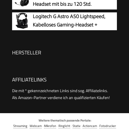
Headset mit bis zu 120 Std.
Akkulaufzeit
Logitech G Astro A50 Lightspeed,
Kabelloses Gaming-Headset +
Basisstation
HERSTELLER
AFFILIATELINKS
Die mit * gekennzeichneten Links sind sog. Affiliatelinks.
Als Amazon-Partner verdiene ich an qualifizierten Käufen!
Weitere thematisch passende Portale:
Streaming
·
Webcam
·
Mikrofon
·
Ringlicht
·
Stativ
·
Actioncam
·
Fotodrucker