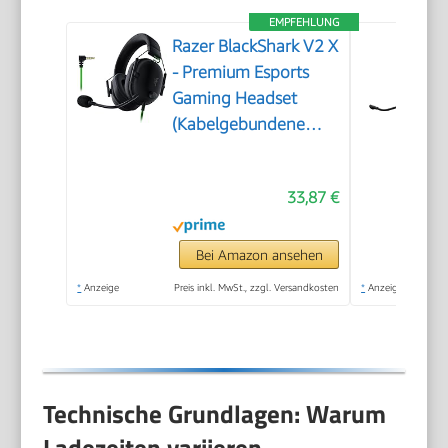
EMPFEHLUNG
Razer BlackShark V2 X
- Premium Esports
Gaming Headset
(Kabelgebundene
Kopfhörer mit 50mm-
Treiber,
33,87 €
Rauschunterdrückung
für PC, Mac, PS4,
Xbox One & Switch)
Bei Amazon ansehen
Schwarz
*
Anzeige
Preis inkl. MwSt., zzgl. Versandkosten
*
Anzeige
Technische Grundlagen: Warum
Ladezeiten variieren