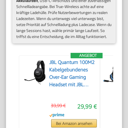
Akkulaufzeit
, USB-C-Anschluss und einer zuverlässigen
Schnellladeangabe. Bei True-Wireless achte auf eine
kräftige Ladehülle. Prüfe Nutzerbewertungen zu realen
Ladezeiten. Wenn du unterwegs viel unterwegs bist,
setze Priorität auf Schnellladung plus Ladecase. Wenn du
lange Sessions hast, wähle primär lange Laufzeit. So
triffst du eine Entscheidung, die im Alltag funktioniert.
ANGEBOT
JBL Quantum 100M2
Kabelgebundenes
Over-Ear Gaming
Headset mit JBL
QuantumSOUND
Signature, 3,5-mm-
39,99 €
29,99 €
Klinke, Multi-
Plattform-
Kompatibilität und
Bei Amazon ansehen