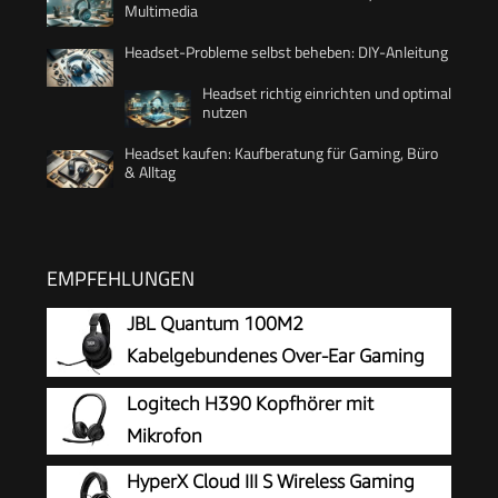
Multimedia
Headset-Probleme selbst beheben: DIY-Anleitung
Headset richtig einrichten und optimal
nutzen
Headset kaufen: Kaufberatung für Gaming, Büro
& Alltag
EMPFEHLUNGEN
JBL Quantum 100M2
Kabelgebundenes Over-Ear Gaming
Headset mit JBL QuantumSOUND
Logitech H390 Kopfhörer mit
Signature, 3,5-mm-Klinke, Multi-Plattform-
Mikrofon
Kompatibilität und abnehmbarem Mikrofon mit
HyperX Cloud III S Wireless Gaming
Stummschaltungsoption, Schwarz