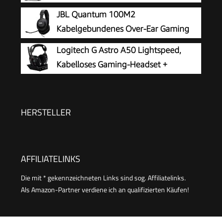
JBL Quantum 100M2
Kabelgebundenes Over-Ear Gaming
Headset mit JBL QuantumSOUND
Logitech G Astro A50 Lightspeed,
Signature, 3,5-mm-Klinke, Multi-Plattform-
Kabelloses Gaming-Headset +
Kompatibilität und abnehmbarem Mikrofon mit
Basisstation
Stummschaltungsoption, Schwarz
HERSTELLER
AFFILIATELINKS
Die mit * gekennzeichneten Links sind sog. Affiliatelinks.
Als Amazon-Partner verdiene ich an qualifizierten Käufen!