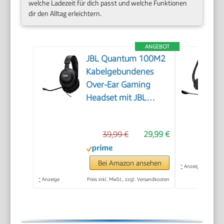
welche Ladezeit für dich passt und welche Funktionen
dir den Alltag erleichtern.
ANGEBOT
JBL Quantum 100M2
Kabelgebundenes
Over-Ear Gaming
Headset mit JBL
QuantumSOUND
Signature, 3,5-mm-
39,99 €
29,99 €
Klinke, Multi-
Plattform-
Kompatibilität und
Bei Amazon ansehen
*
Anzeige
abnehmbarem
*
Anzeige
Preis inkl. MwSt., zzgl. Versandkosten
Mikrofon mit
Stummschaltungsoption,
Schwarz