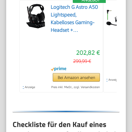
ANGEBOT
Logitech G Astro A50
Lightspeed,
Kabelloses Gaming-
Headset +
Basisstation
202,82 €
299,99 €
Bei Amazon ansehen
*
Anzeige
*
Anzeige
Preis inkl. MwSt., zzgl. Versandkosten
Checkliste für den Kauf eines