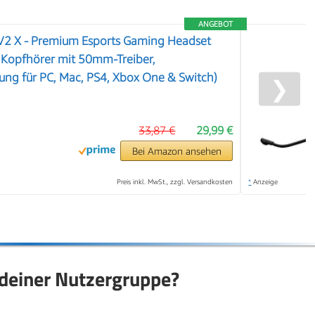
ANGEBOT
 V2 X - Premium Esports Gaming Headset
Kopfhörer mit 50mm-Treiber,
ng für PC, Mac, PS4, Xbox One & Switch)
❯
33,87 €
29,99 €
Bei Amazon ansehen
Preis inkl. MwSt., zzgl. Versandkosten
*
Anzeige
einer Nutzergruppe?