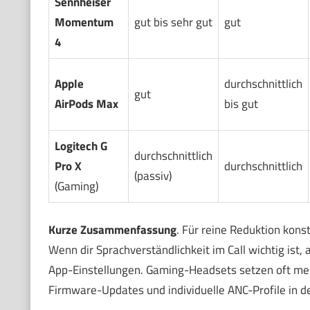
Sennheiser
Momentum
gut bis sehr gut
gut
4
Apple
durchschnittlich
gut
AirPods Max
bis gut
Logitech G
durchschnittlich
Pro X
durchschnittlich
(passiv)
(Gaming)
Kurze Zusammenfassung
. Für reine Reduktion kon
Wenn dir Sprachverständlichkeit im Call wichtig ist
App-Einstellungen. Gaming-Headsets setzen oft mehr
Firmware-Updates und individuelle ANC-Profile in d