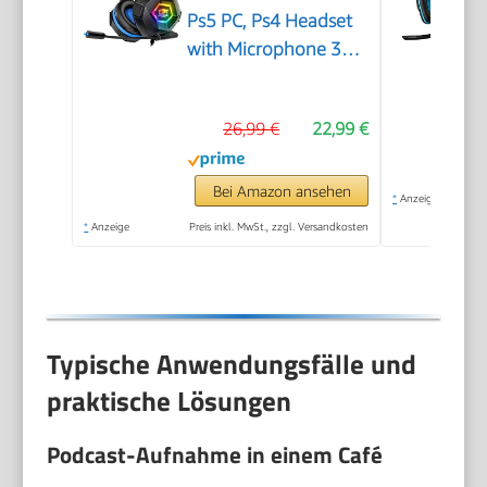
Ps5 PC, Ps4 Headset
with Microphone 3D
Surround Sound
Headphones Noise
26,99 €
22,99 €
Cancelling RGB Lights
Bei Amazon ansehen
*
Anzeige
*
Anzeige
Preis inkl. MwSt., zzgl. Versandkosten
Typische Anwendungsfälle und
praktische Lösungen
Podcast-Aufnahme in einem Café