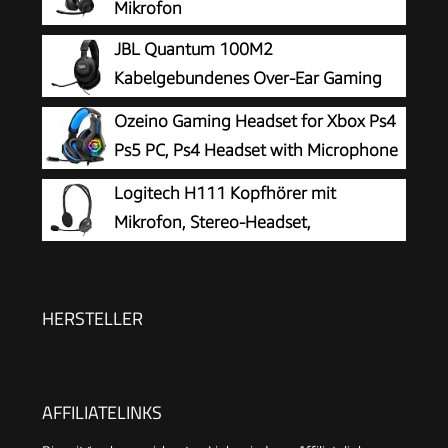
Mikrofon
JBL Quantum 100M2
Kabelgebundenes Over-Ear Gaming
Headset mit JBL QuantumSOUND
Ozeino Gaming Headset for Xbox Ps4
Signature, 3,5-mm-Klinke, Multi-Plattform-
Ps5 PC, Ps4 Headset with Microphone
Kompatibilität und abnehmbarem Mikrofon mit
3D Surround Sound Headphones Noise
Logitech H111 Kopfhörer mit
Stummschaltungsoption, Schwarz
Cancelling RGB Lights
Mikrofon, Stereo-Headset,
Verstellbares Mikrofon mit
Rauschunterdrückung, Verstellbarer Kopfbügel,
Audio/Mikrofon Dualanschluss mit zwei 3,5mm
HERSTELLER
Klinken - Schwarz
AFFILIATELINKS