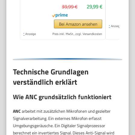
Signature, 3,5-mm-
39,99 €
29,99 €
Klinke, Multi-
Plattform-
Kompatibilität und
Bei Amazon ansehen
*
Anzeige
abnehmbarem
*
Anzeige
Preis inkl. MwSt., zzgl. Versandkosten
Mikrofon mit
Stummschaltungsoption,
Schwarz
Technische Grundlagen
verständlich erklärt
Wie ANC grundsätzlich funktioniert
ANC
arbeitet mit zusätzlichen Mikrofonen und gezielter
Signalverarbeitung. Ein externes Mikrofon erfasst
Umgebungsgeräusche. Ein Digitaler Signalprozessor
berechnet ein invertiertes Signal. Dieses Anti-Signal wird