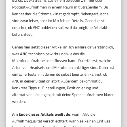
Büros, Live-Streams aus einem belebten Zimmer oder
Podcast-Aufnahmen in einem Raum mit Straßenlärm. Du
kennst das: die Stimme klingt gedämpft, Nebengeräusche
sind zwar leiser, aber im Mix fehlen Details. Oder du bist
unsicher, ob ANC anbleiben soll, weil du mögliche Artefakte
befürchtest.
Genau hier setzt dieser Artikel an. Ich erkläre dir verständlich,
was
ANC
technisch bewirkt und wie das die
Mikrofonaufnahme beeinflussen kann. Du erfährst, welche
Arten von Headsets und Mikrofonen anfälliger sind. Du lernst
einfache Tests, mit denen du selbst beurteilen kannst, ob
ANC in deiner Situation stört. Außerdem bekommst du
konkrete Tipps zu Einstellungen, Positionierung und
alternativen Lösungen, damit deine Sprachaufnahmen klarer
werden.
Am Ende dieses Artikels weißt du
, wann ANC die
Aufnahmequalität verschlechtert, wann es keinen Einfluss