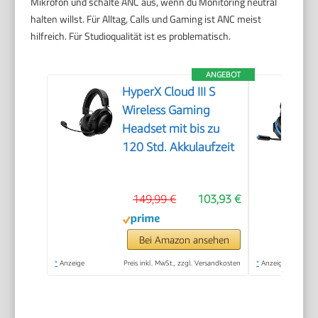
Mikrofon und schalte ANC aus, wenn du Monitoring neutral
halten willst. Für Alltag, Calls und Gaming ist ANC meist
hilfreich. Für Studioqualität ist es problematisch.
ANGEBOT
HyperX Cloud III S
Wireless Gaming
Headset mit bis zu
120 Std. Akkulaufzeit
149,99 €
103,93 €
Bei Amazon ansehen
*
Anzeige
Preis inkl. MwSt., zzgl. Versandkosten
*
Anzeige