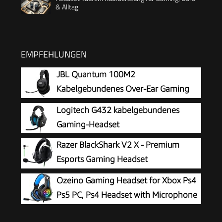
& Alltag
EMPFEHLUNGEN
JBL Quantum 100M2
Kabelgebundenes Over-Ear Gaming
Headset mit JBL QuantumSOUND
Logitech G432 kabelgebundenes
Signature, 3,5-mm-Klinke, Multi-Plattform-
Gaming-Headset
Kompatibilität und abnehmbarem Mikrofon mit
Razer BlackShark V2 X - Premium
Stummschaltungsoption, Schwarz
Esports Gaming Headset
(Kabelgebundene Kopfhörer mit
Ozeino Gaming Headset for Xbox Ps4
50mm-Treiber, Rauschunterdrückung für PC,
Ps5 PC, Ps4 Headset with Microphone
Mac, PS4, Xbox One & Switch) Schwarz
3D Surround Sound Headphones Noise