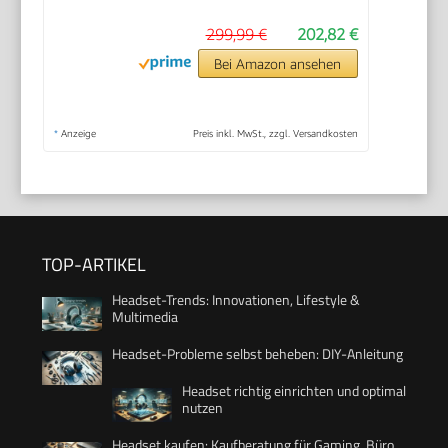
299,99 €
202,82 €
Bei Amazon ansehen
*
Anzeige
Preis inkl. MwSt., zzgl. Versandkosten
TOP-ARTIKEL
Headset-Trends: Innovationen, Lifestyle &
Multimedia
Headset-Probleme selbst beheben: DIY-Anleitung
Headset richtig einrichten und optimal
nutzen
Headset kaufen: Kaufberatung für Gaming, Büro