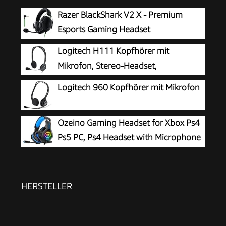
Razer BlackShark V2 X - Premium
Esports Gaming Headset
(Kabelgebundene Kopfhörer mit
Logitech H111 Kopfhörer mit
50mm-Treiber, Rauschunterdrückung für PC,
Mikrofon, Stereo-Headset,
Mac, PS4, Xbox One & Switch) Schwarz
Verstellbares Mikrofon mit
Logitech 960 Kopfhörer mit Mikrofon
Rauschunterdrückung, Verstellbarer Kopfbügel,
Audio/Mikrofon Dualanschluss mit zwei 3,5mm
Ozeino Gaming Headset for Xbox Ps4
Klinken - Schwarz
Ps5 PC, Ps4 Headset with Microphone
3D Surround Sound Headphones Noise
Cancelling RGB Lights
HERSTELLER