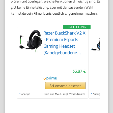
prüfen und überlegen, welche Funktionen dir wichtig sind. Es
gibt keine Einheitslösung, aber mit der passenden Wahl
kannst du dein Filmerlebnis deutlich angenehmer machen.
EMPFEHLUNG
Razer BlackShark V2 X
- Premium Esports
Gaming Headset
(Kabelgebundene
Kopfhörer mit 50mm-
Treiber,
33,87 €
Rauschunterdrückung
für PC, Mac, PS4,
Xbox One & Switch)
Bei Amazon ansehen
Schwarz
*
Anzeige
Preis inkl. MwSt., zzgl. Versandkosten
*
Anzeige