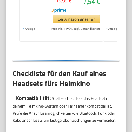
19,99 €
7,54 €
Verstellbarer
Kopfbügel,
Audio/Mikrofon
Bei Amazon ansehen
Dualanschluss mit
*
Anzeige
Preis inkl. MwSt., zzgl. Versandkosten
*
Anzeige
zwei 3,5mm Klinken -
Schwarz
Checkliste für den Kauf eines
Headsets fürs Heimkino
Kompatibilität:
Stelle sicher, dass das Headset mit
deinem Heimkino-System oder Fernseher kompatibel ist.
Prüfe die Anschlussmöglichkeiten wie Bluetooth, Funk oder
Kabelanschlüsse, um lästige Überraschungen zu vermeiden.