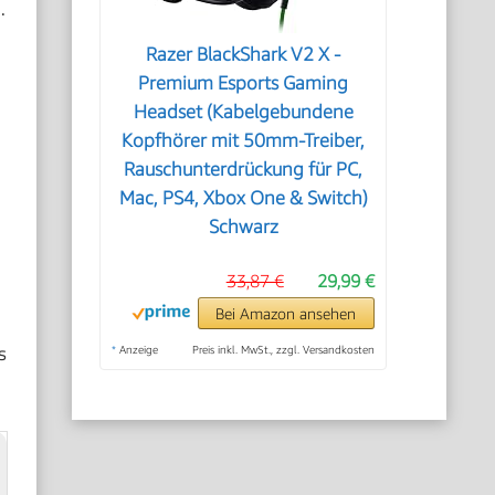
.
Razer BlackShark V2 X -
Premium Esports Gaming
Headset (Kabelgebundene
Kopfhörer mit 50mm-Treiber,
Rauschunterdrückung für PC,
Mac, PS4, Xbox One & Switch)
Schwarz
33,87 €
29,99 €
Bei Amazon ansehen
s
*
Anzeige
Preis inkl. MwSt., zzgl. Versandkosten