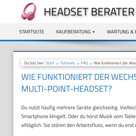
Zum
HEADSET BERATER
Inhalt
springen
STARTSEITE
KAUFBERATUNG
WARTUNG & 
Du bist hier:
Start
→
Tutorials
→
FAQ
→ Wie funktioniert der Wec
WIE FUNKTIONIERT DER WECHS
MULTI-POINT-HEADSET?
Du nutzt häufig mehrere Geräte gleichzeitig. Vielle
Smartphone klingelt. Oder du hörst Musik vom Table
alltäglich. Sie stören den Arbeitsfluss, wenn du er