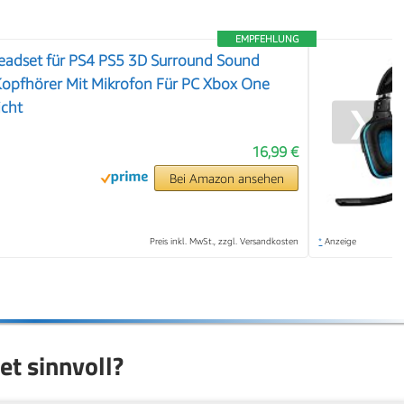
EMPFEHLUNG
adset für PS4 PS5 3D Surround Sound
Kopfhörer Mit Mikrofon Für PC Xbox One
icht
❯
16,99 €
Bei Amazon ansehen
Preis inkl. MwSt., zzgl. Versandkosten
*
Anzeige
et sinnvoll?