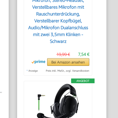
Mikrofon, Stereo-Headset,
Verstellbares Mikrofon mit
Rauschunterdrückung,
Verstellbarer Kopfbügel,
Audio/Mikrofon Dualanschluss
mit zwei 3,5mm Klinken -
Schwarz
19,99 €
7,54 €
Bei Amazon ansehen
*
Anzeige
Preis inkl. MwSt., zzgl. Versandkosten
ANGEBOT