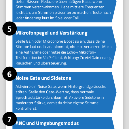
tiefen Bässen. Reduziere übermäßigen Bass, wenn
Stimmen verschwimmen. Hebe mittlere Frequenzen
leicht an, um Stimmen präsenter zu machen. Teste nach
jeder Änderung kurz im Spiel oder Call.
Mikrofonpegel und Verstärkung
Stelle Gain oder Microphone Boost so ein, dass deine
Stimme laut und klar ankommt, ohne zu verzerren. Mach
eine Aufnahme oder nutze die Echo-/Mikrofon-
Testfunktion im VoIP-Client. Achtung: Zu viel Gain erzeugt
Rauschen und Übersteuerung.
Noise Gate und Sidetone
Aktiviere ein Noise Gate, wenn Hintergrundgeräusche
stören. Stelle den Gate-Wert so, dass normale
Sprechlautstärke durchkommt. Aktiviere Sidetone in
moderater Stärke, damit du deine eigene Stimme
kontrollierst.
ANC und Umgebungsmodus