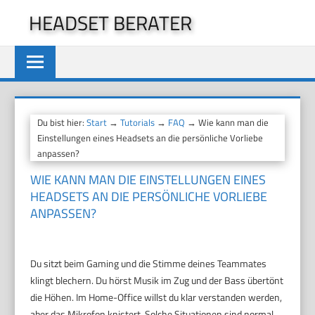
Zum
HEADSET BERATER
Inhalt
springen
Du bist hier:
Start
→
Tutorials
→
FAQ
→ Wie kann man die
Einstellungen eines Headsets an die persönliche Vorliebe
anpassen?
WIE KANN MAN DIE EINSTELLUNGEN EINES
HEADSETS AN DIE PERSÖNLICHE VORLIEBE
ANPASSEN?
Du sitzt beim Gaming und die Stimme deines Teammates
klingt blechern. Du hörst Musik im Zug und der Bass übertönt
die Höhen. Im Home-Office willst du klar verstanden werden,
aber das Mikrofon knistert. Solche Situationen sind normal.