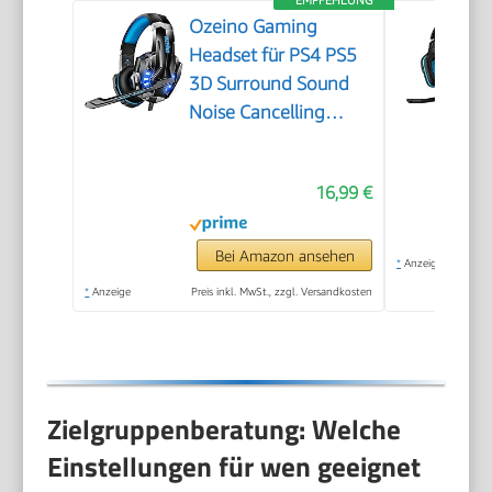
Ozeino Gaming
Headset für PS4 PS5
3D Surround Sound
Noise Cancelling
Kopfhörer Mit
Mikrofon Für PC Xbox
16,99 €
One Switch with LED
Licht
Bei Amazon ansehen
*
Anzeige
*
Anzeige
Preis inkl. MwSt., zzgl. Versandkosten
Zielgruppenberatung: Welche
Einstellungen für wen geeignet