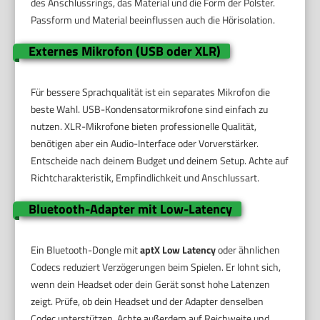
des Anschlussrings, das Material und die Form der Polster.
Passform und Material beeinflussen auch die Hörisolation.
Externes Mikrofon (USB oder XLR)
Für bessere Sprachqualität ist ein separates Mikrofon die
beste Wahl. USB-Kondensatormikrofone sind einfach zu
nutzen. XLR-Mikrofone bieten professionelle Qualität,
benötigen aber ein Audio-Interface oder Vorverstärker.
Entscheide nach deinem Budget und deinem Setup. Achte auf
Richtcharakteristik, Empfindlichkeit und Anschlussart.
Bluetooth-Adapter mit Low-Latency
Ein Bluetooth-Dongle mit
aptX Low Latency
oder ähnlichen
Codecs reduziert Verzögerungen beim Spielen. Er lohnt sich,
wenn dein Headset oder dein Gerät sonst hohe Latenzen
zeigt. Prüfe, ob dein Headset und der Adapter denselben
Codec unterstützen. Achte außerdem auf Reichweite und