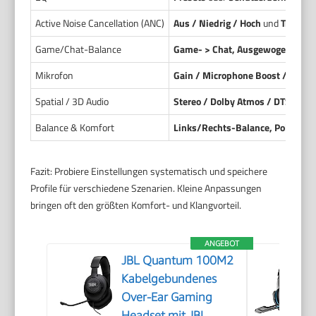
Active Noise Cancellation (ANC)
Aus / Niedrig / Hoch
und
Transpa
Game/Chat-Balance
Game- > Chat, Ausgewogen, Cha
Mikrofon
Gain / Microphone Boost / Noise
Spatial / 3D Audio
Stereo / Dolby Atmos / DTS Hea
Balance & Komfort
Links/Rechts-Balance, Polster, 
Fazit: Probiere Einstellungen systematisch und speichere
Profile für verschiedene Szenarien. Kleine Anpassungen
bringen oft den größten Komfort- und Klangvorteil.
ANGEBOT
JBL Quantum 100M2
Kabelgebundenes
Over-Ear Gaming
Headset mit JBL