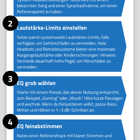
bekannten Song und einer Sprachaufnahme, um einen
Referenzpunkt zu haben.
Lautstärke-Limits einstellen
Setze zuerst systemweite Lautstärke-Limits, falls
verfügbar, um Gehörschäden zu vermeiden. Viele
Headsets und Betriebssysteme bieten eine maximale
Ausgangslautstärke oder Kindersicherungen. Hinweis:
Vermeide dauerhaft hohe Pegel, um Hörschäden zu
vermeiden.
EQ grob wählen
Starte mit einem Preset, das deiner Nutzung entspricht,
zum Beispiel „Gaming“ oder „Musik“. Höre kurze Passagen
und wechsle. Wenn du feinjustieren willst, passe Bass,
Mitten und Höhen in 1–3 dB-Schritten an.
EQ feinabstimmen
Nutze einen Referenztrack mit klaren Stimmen und