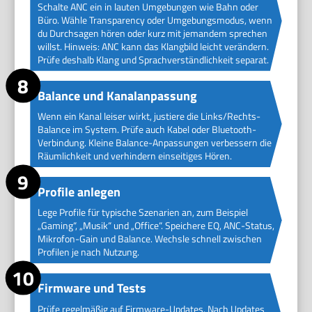
Schalte ANC ein in lauten Umgebungen wie Bahn oder
Büro. Wähle Transparency oder Umgebungsmodus, wenn
du Durchsagen hören oder kurz mit jemandem sprechen
willst. Hinweis: ANC kann das Klangbild leicht verändern.
Prüfe deshalb Klang und Sprachverständlichkeit separat.
Balance und Kanalanpassung
Wenn ein Kanal leiser wirkt, justiere die Links/Rechts-
Balance im System. Prüfe auch Kabel oder Bluetooth-
Verbindung. Kleine Balance-Anpassungen verbessern die
Räumlichkeit und verhindern einseitiges Hören.
Profile anlegen
Lege Profile für typische Szenarien an, zum Beispiel
„Gaming“, „Musik“ und „Office“. Speichere EQ, ANC-Status,
Mikrofon-Gain und Balance. Wechsle schnell zwischen
Profilen je nach Nutzung.
Firmware und Tests
Prüfe regelmäßig auf Firmware-Updates. Nach Updates