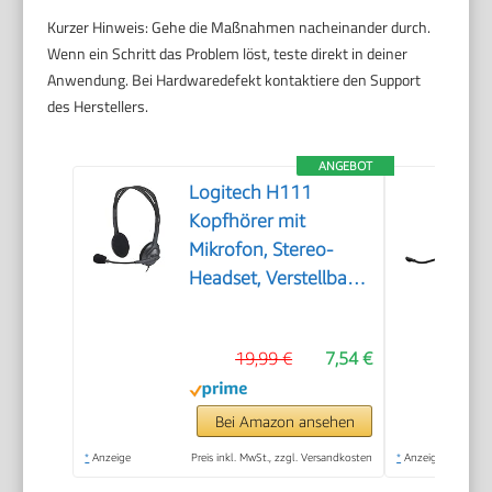
Kurzer Hinweis: Gehe die Maßnahmen nacheinander durch.
Wenn ein Schritt das Problem löst, teste direkt in deiner
Anwendung. Bei Hardwaredefekt kontaktiere den Support
des Herstellers.
ANGEBOT
Logitech H111
Kopfhörer mit
Mikrofon, Stereo-
Headset, Verstellbares
Mikrofon mit
Rauschunterdrückung,
19,99 €
7,54 €
Verstellbarer
Kopfbügel,
Audio/Mikrofon
Bei Amazon ansehen
Dualanschluss mit
*
Anzeige
Preis inkl. MwSt., zzgl. Versandkosten
*
Anzeige
zwei 3,5mm Klinken -