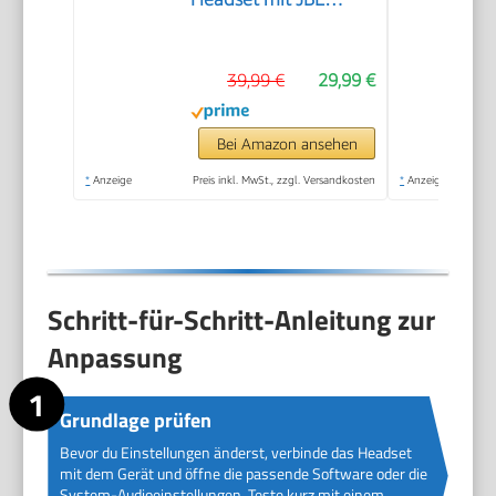
QuantumSOUND
Signature, 3,5-mm-
39,99 €
29,99 €
Klinke, Multi-
Plattform-
Kompatibilität und
Bei Amazon ansehen
abnehmbarem
*
Anzeige
Preis inkl. MwSt., zzgl. Versandkosten
*
Anzeige
Mikrofon mit
Stummschaltungsoption,
Schwarz
Schritt-für-Schritt-Anleitung zur
Anpassung
Grundlage prüfen
Bevor du Einstellungen änderst, verbinde das Headset
mit dem Gerät und öffne die passende Software oder die
System-Audioeinstellungen. Teste kurz mit einem