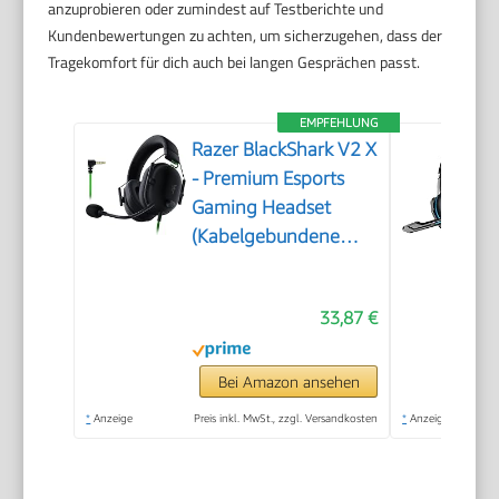
anzuprobieren oder zumindest auf Testberichte und
Kundenbewertungen zu achten, um sicherzugehen, dass der
Tragekomfort für dich auch bei langen Gesprächen passt.
EMPFEHLUNG
Razer BlackShark V2 X
- Premium Esports
Gaming Headset
(Kabelgebundene
Kopfhörer mit 50mm-
Treiber,
33,87 €
Rauschunterdrückung
für PC, Mac, PS4,
Xbox One & Switch)
Bei Amazon ansehen
Schwarz
*
Anzeige
Preis inkl. MwSt., zzgl. Versandkosten
*
Anzeige