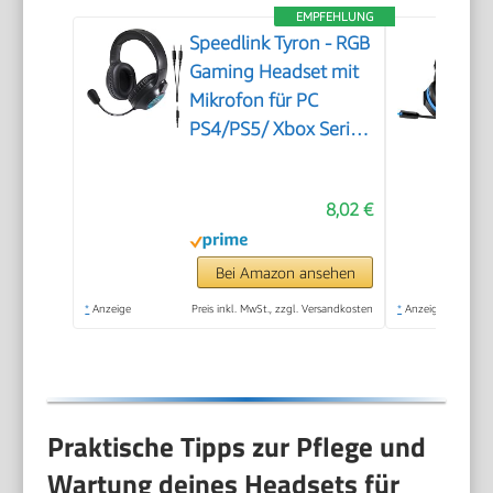
EMPFEHLUNG
Speedlink Tyron - RGB
Gaming Headset mit
Mikrofon für PC
PS4/PS5/ Xbox Series
X/S/Switch, RGB
Beleuchtung, mit
8,02 €
Kabel 3,5mm Klinke,
Y-Adapter, schwarz
Bei Amazon ansehen
*
Anzeige
Preis inkl. MwSt., zzgl. Versandkosten
*
Anzeige
Praktische Tipps zur Pflege und
Wartung deines Headsets für