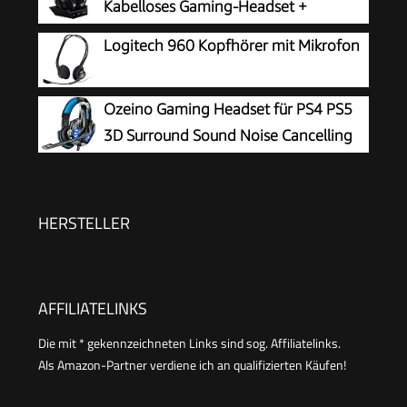
Kabelloses Gaming-Headset +
Kompatibilität und abnehmbarem Mikrofon mit
Basisstation
Logitech 960 Kopfhörer mit Mikrofon
Stummschaltungsoption, Schwarz
Ozeino Gaming Headset für PS4 PS5
3D Surround Sound Noise Cancelling
Kopfhörer Mit Mikrofon Für PC Xbox
One Switch with LED Licht
HERSTELLER
AFFILIATELINKS
Die mit * gekennzeichneten Links sind sog. Affiliatelinks.
Als Amazon-Partner verdiene ich an qualifizierten Käufen!