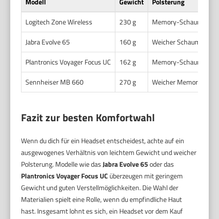
Modell
Gewicht
Polsterung
Logitech Zone Wireless
230 g
Memory-Schaum, Kuns
Jabra Evolve 65
160 g
Weicher Schaumstoff, 
Plantronics Voyager Focus UC
162 g
Memory-Schaum mit S
Sennheiser MB 660
270 g
Weicher Memory-Schau
Fazit zur besten Komfortwahl
Wenn du dich für ein Headset entscheidest, achte auf ein
ausgewogenes Verhältnis von leichtem Gewicht und weicher
Polsterung. Modelle wie das
Jabra Evolve 65
oder das
Plantronics Voyager Focus UC
überzeugen mit geringem
Gewicht und guten Verstellmöglichkeiten. Die Wahl der
Materialien spielt eine Rolle, wenn du empfindliche Haut
hast. Insgesamt lohnt es sich, ein Headset vor dem Kauf