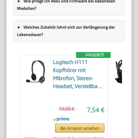
Wie pflege ich Akku und Firmware bei kabellosen
Modellen?
Welches Zubehör lohnt sich zur Verlängerung der
Lebensdauer?
ANGEBOT
Logitech H111
Kopfhörer mit
Mikrofon, Stereo-
Headset, Verstellbares
Mikrofon mit
Rauschunterdrückung,
19,99 €
7,54 €
Verstellbarer
Kopfbügel,
Audio/Mikrofon
Bei Amazon ansehen
Dualanschluss mit
*
Anzeige
Preis inkl. MwSt., zzgl. Versandkosten