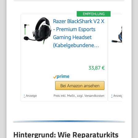
EMPFEHLUNG
Razer BlackShark V2 X
- Premium Esports
Gaming Headset
(Kabelgebundene
Kopfhörer mit 50mm-
Treiber,
33,87 €
Rauschunterdrückung
für PC, Mac, PS4,
Xbox One & Switch)
Bei Amazon ansehen
Schwarz
*
Anzeige
Preis inkl. MwSt., zzgl. Versandkosten
*
Anzeige
Hintergrund: Wie Reparaturkits