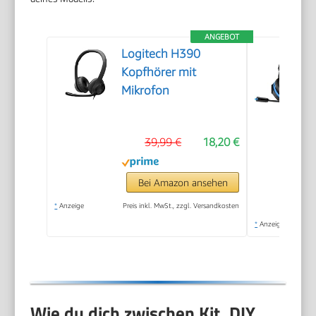
ANGEBOT
Logitech H390
Kopfhörer mit
Mikrofon
39,99 €
18,20 €
Bei Amazon ansehen
*
Anzeige
Preis inkl. MwSt., zzgl. Versandkosten
*
Anzeige
Wie du dich zwischen Kit, DIY