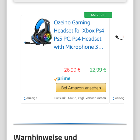
ANGEBOT
Ozeino Gaming
Headset for Xbox Ps4
Ps5 PC, Ps4 Headset
with Microphone 3D
Surround Sound
Headphones Noise
26,99 €
22,99 €
Cancelling RGB Lights
Bei Amazon ansehen
*
Anzeige
Preis inkl. MwSt., zzgl. Versandkosten
*
Anzeige
Warnhinweise und