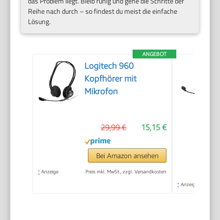
das Problem liegt. Bleib ruhig und gehe die Schritte der
Reihe nach durch – so findest du meist die einfache
Lösung.
ANGEBOT
Logitech 960
Kopfhörer mit
Mikrofon
29,99 €
15,15 €
Bei Amazon ansehen
*
Anzeige
Preis inkl. MwSt., zzgl. Versandkosten
*
Anzeige