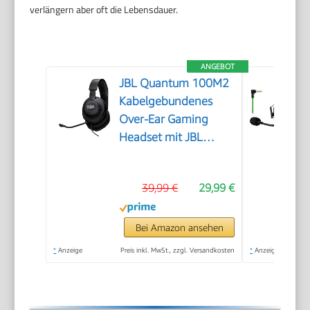
verlängern aber oft die Lebensdauer.
ANGEBOT
JBL Quantum 100M2
Kabelgebundenes
Over-Ear Gaming
Headset mit JBL
QuantumSOUND
Signature, 3,5-mm-
39,99 €
29,99 €
Klinke, Multi-
Plattform-
Kompatibilität und
Bei Amazon ansehen
abnehmbarem
*
Anzeige
Preis inkl. MwSt., zzgl. Versandkosten
*
Anzeige
Mikrofon mit
Stummschaltungsoption,
Schwarz