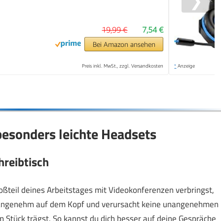
❯
19,99 €
7,54 €
Bei Amazon ansehen
Preis inkl. MwSt., zzgl. Versandkosten
*
Anzeige
besonders leichte Headsets
hreibtisch
oßteil deines Arbeitstages mit Videokonferenzen verbringst,
tzt angenehm auf dem Kopf und verursacht keine unangenehmen
 Stück trägst. So kannst du dich besser auf deine Gespräche