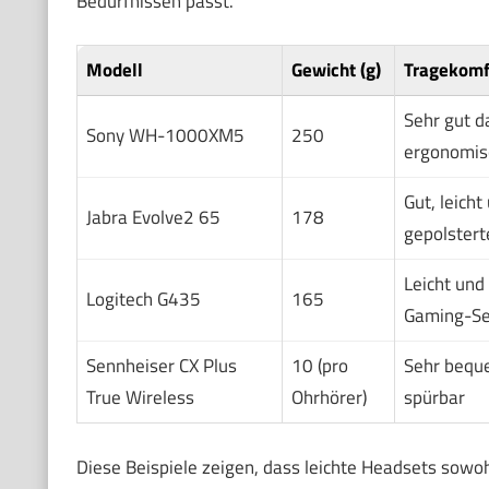
Bedürfnissen passt.
Modell
Gewicht (g)
Tragekomf
Sehr gut d
Sony WH-1000XM5
250
ergonomis
Gut, leich
Jabra Evolve2 65
178
gepolster
Leicht und
Logitech G435
165
Gaming-Se
Sennheiser CX Plus
10 (pro
Sehr bequ
True Wireless
Ohrhörer)
spürbar
Diese Beispiele zeigen, dass leichte Headsets sowohl