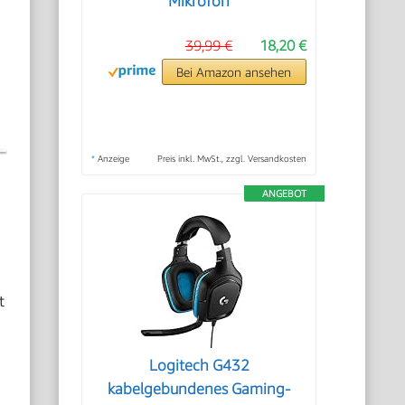
Mikrofon
39,99 €
18,20 €
Bei Amazon ansehen
*
Anzeige
Preis inkl. MwSt., zzgl. Versandkosten
ANGEBOT
t
Logitech G432
kabelgebundenes Gaming-